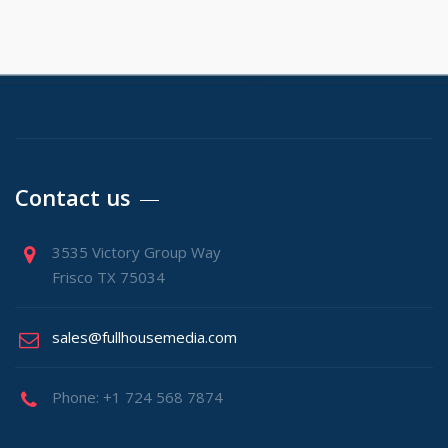
Contact us
3535 Victory Group Way
Frisco TX 75034
sales@fullhousemedia.com
Phone: +1 724 568 7874