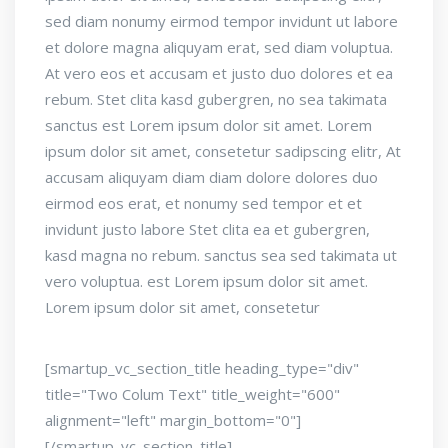
sed diam nonumy eirmod tempor invidunt ut labore
et dolore magna aliquyam erat, sed diam voluptua.
At vero eos et accusam et justo duo dolores et ea
rebum. Stet clita kasd gubergren, no sea takimata
sanctus est Lorem ipsum dolor sit amet. Lorem
ipsum dolor sit amet, consetetur sadipscing elitr, At
accusam aliquyam diam diam dolore dolores duo
eirmod eos erat, et nonumy sed tempor et et
invidunt justo labore Stet clita ea et gubergren,
kasd magna no rebum. sanctus sea sed takimata ut
vero voluptua. est Lorem ipsum dolor sit amet.
Lorem ipsum dolor sit amet, consetetur
[smartup_vc_section_title heading_type="div"
title="Two Colum Text" title_weight="600"
alignment="left" margin_bottom="0"]
[/smartup_vc_section_title]