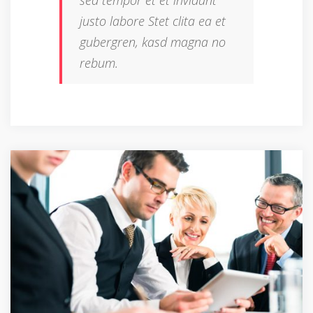
justo labore Stet clita ea et
gubergren, kasd magna no
rebum.